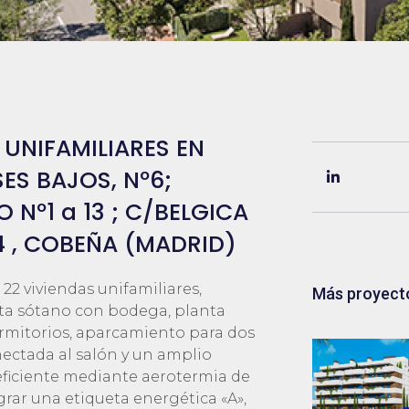
UNIFAMILIARES EN
SES BAJOS, Nº6;
Nº1 a 13 ; C/BELGICA
 4 , COBEÑA (MADRID)
22 viviendas unifamiliares,
Más proyect
nta sótano con bodega, planta
ormitorios, aparcamiento para dos
onectada al salón y un amplio
 eficiente mediante aerotermia de
ograr una etiqueta energética «A»,