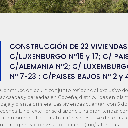
CONSTRUCCIÓN DE 22 VIVIENDAS 
C/LUXENBURGO Nº15 y 17; C/ PAI
C/ALEMANIA Nº2; C/ LUXEMBURGO 
Nº 7-23 ; C/PAISES BAJOS Nº 2 y
Construcción de un conjunto residencial exclusivo de 
adosadas y pareadas en Cobeña, distribuidas en pla
baja y planta primera. Las viviendas cuentan con 5 d
coches
. En el exterior se dispone una gran terraza c
jardín privado. La climatización se resuelve de forma
última generación y suelo radiante (frío/calor) para l