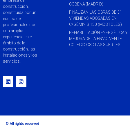
empresa de
COBEÑA (MADRID)
construcción,
FINALIZAN LAS OBRAS DE 31
constituida por un
VIVIENDAS ADOSADAS EN
equipo de
C/GÉMINIS 150 (MÓSTOLES)
profesionales con
una amplia
REHABILITACIÓN ENERGÉTICA Y
experiencia en el
MEJORA DE LA ENVOLVENTE:
ámbito de la
COLEGIO GSD LAS SUERTES
construcción, las
instalaciones y los
servicios.
© All rights reserved