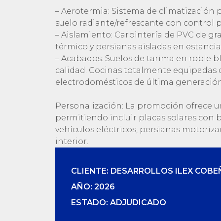
– Aerotermia: Sistema de climatización p
suelo radiante/refrescante con control 
– Aislamiento: Carpintería de PVC de g
térmico y persianas aisladas en estancia
– Acabados: Suelos de tarima en roble 
calidad. Cocinas totalmente equipadas 
electrodomésticos de última generación
Personalización: La promoción ofrece u
permitiendo incluir placas solares con 
vehículos eléctricos, persianas motoriz
interior.
CLIENTE: DESARROLLOS ILEX COBEÑ
AÑO: 2026
ESTADO: ADJUDICADO