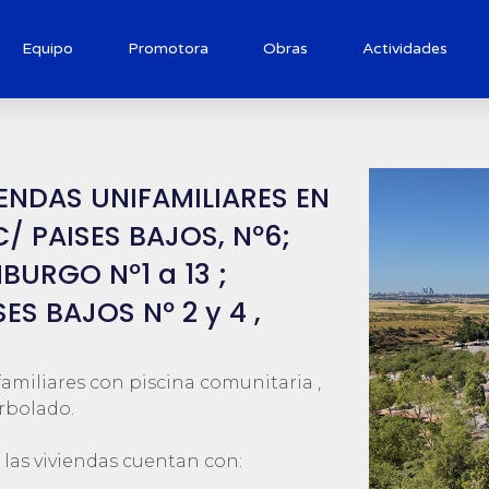
Equipo
Promotora
Obras
Actividades
ENDAS UNIFAMILIARES EN
/ PAISES BAJOS, Nº6;
BURGO Nº1 a 13 ;
ES BAJOS Nº 2 y 4 ,
familiares con piscina comunitaria ,
arbolado.
, las viviendas cuentan con: