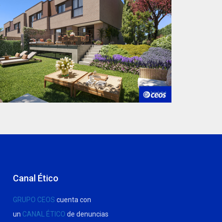
Canal Ético
GRUPO CEOS
cuenta con
un
CANAL ÉTICO
de denuncias