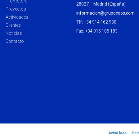
Promotora
28027 – Madrid (España)
Proyectos
informacion@grupoceos.com
Actividades
Tlf: +34 914 162 930
Clientes
Fax: +34 915 105 183
Noticias
Contacto
Aviso legal
–
Polí