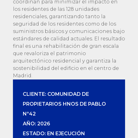
coordinan para minimizar el impacto en
los residentes de las 128 unidades
residenciales, garantizando tanto la
seguridad de los residentes como de los
suministros básicos y comunicaciones bajo
estándares de calidad actuales. El resultado
final es una rehabilitación de gran escala
que revaloriza el patrimonio
arquitectónico residencial y garantiza la
sostenibilidad del edificio en el centro de
Madrid.
CLIENTE: COMUNIDAD DE
PROPIETARIOS HNOS DE PABLO
Nº42
AÑO: 2026
ESTADO: EN EJECUCIÓN