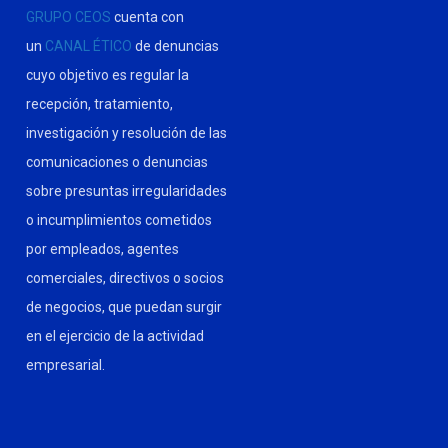
GRUPO CEOS
cuenta con
un
CANAL ÉTICO
de denuncias
cuyo objetivo es regular la
recepción, tratamiento,
investigación y resolución de las
comunicaciones o denuncias
sobre presuntas irregularidades
o incumplimientos cometidos
por empleados, agentes
comerciales, directivos o socios
de negocios, que puedan surgir
en el ejercicio de la actividad
empresarial.