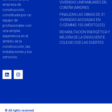
VIVIENDAS UNIFAMILIARES EN
empresa de
COBEÑA (MADRID)
construcción,
FINALIZAN LAS OBRAS DE 31
constituida por un
VIVIENDAS ADOSADAS EN
equipo de
C/GÉMINIS 150 (MÓSTOLES)
profesionales con
una amplia
REHABILITACIÓN ENERGÉTICA Y
experiencia en el
MEJORA DE LA ENVOLVENTE:
ámbito de la
COLEGIO GSD LAS SUERTES
construcción, las
instalaciones y los
servicios.
© All rights reserved