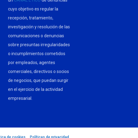
un
CANAL ÉTICO
de denuncias
cuyo objetivo es regular la
recepción, tratamiento,
investigación y resolución de las
comunicaciones o denuncias
sobre presuntas irregularidades
o incumplimientos cometidos
por empleados, agentes
comerciales, directivos o socios
de negocios, que puedan surgir
en el ejercicio de la actividad
empresarial.
tica de cookies
–
Políticas de privacidad