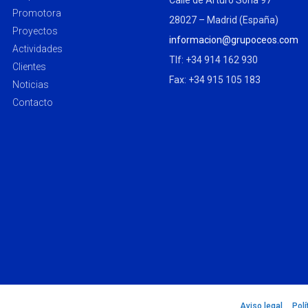
Calle de Arturo Soria 97
Promotora
28027 – Madrid (España)
Proyectos
informacion@grupoceos.com
Actividades
Tlf: +34 914 162 930
Clientes
Fax: +34 915 105 183
Noticias
Contacto
Aviso legal
–
Polí