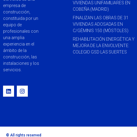
VIVIENDAS UNIFAMILIARES EN
empresa de
COBEÑA (MADRID)
construcción,
FINALIZAN LAS OBRAS DE 31
constituida por un
VIVIENDAS ADOSADAS EN
equipo de
C/GÉMINIS 150 (MÓSTOLES)
profesionales con
una amplia
REHABILITACIÓN ENERGÉTICA Y
experiencia en el
MEJORA DE LA ENVOLVENTE:
ámbito de la
COLEGIO GSD LAS SUERTES
construcción, las
instalaciones y los
servicios.
© All rights reserved