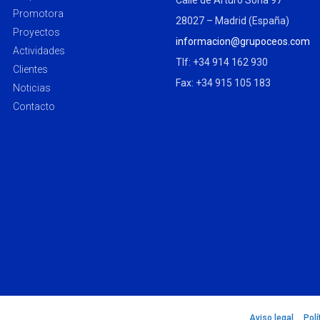
Calle de Arturo Soria 97
Promotora
28027 – Madrid (España)
Proyectos
informacion@grupoceos.com
Actividades
Tlf: +34 914 162 930
Clientes
Fax: +34 915 105 183
Noticias
Contacto
Aviso legal
–
Polí