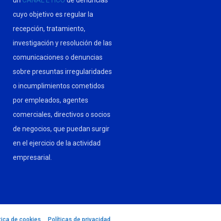
un
CANAL ÉTICO
de denuncias
cuyo objetivo es regular la
recepción, tratamiento,
investigación y resolución de las
comunicaciones o denuncias
sobre presuntas irregularidades
o incumplimientos cometidos
por empleados, agentes
comerciales, directivos o socios
de negocios, que puedan surgir
en el ejercicio de la actividad
empresarial.
tica de cookies
–
Políticas de privacidad