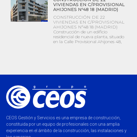
VIVIENDAS EN C/PROVISIONAL
AHIJONES Nº48 18 (MADRID)
CONSTRUCCIÓN DE 22
VIVIENDAS EN C/PROVISIONAL
AHIJONES Nº48 18 (MADRID)
Construcción de un edificio
residencial de nueva planta, situado
en la Calle Provisional Ahijones 48,
CEOS Gestión y Servicios es una empresa de construcción,
constituida por un equipo de profesionales con una amplia
experiencia en el ámbito de la construcción, las instalaciones y