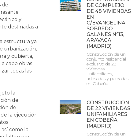
s de
DE COMPLEJO
DE 48 VIVIENDAS
 rasante
EN
mecánico y
C/EVANGELINA
nte destinadas a
SOBREDO
GALANES Nº13,
ARAVACA
na estructura ya
(MADRID)
e urbanización,
Construcción de un
era y cubierta,
conjunto residencial
 a cabo obras
exclusivo de 22
viviendas
izar todas las
unifamiliares,
adosadas y pareadas
en Cobeña.
jeto la
ación de
CONSTRUCCIÓN
ción de
DE 22 VIVIENDAS
UNIFAMILIARES
 de la ejecución
EN COBEÑA
ntos
(MADRID)
 así como la
Construcción de un
ue faltan por